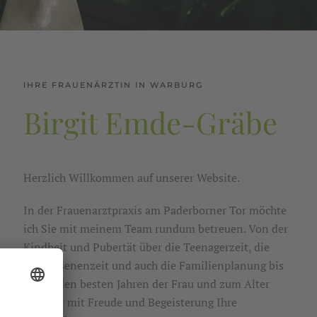
IHRE FRAUENÄRZTIN IN WARBURG
Birgit Emde-Gräbe
Herzlich Willkommen auf unserer Website.
In der Frauenarztpraxis am Paderborner Tor möchte
ich Sie mit meinem Team rundum betreuen. Von der
Kindheit und Pubertät über die Teenagerzeit, die
Erwachsenenzeit und auch die Familienplanung bis
hin zu den besten Jahren der Frau und zum Alter
sind wir mit Freude und Begeisterung Ihre