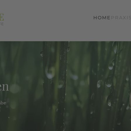
HOME
PRAXI
en
äbe